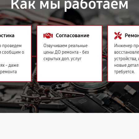
Как мы работаем
остика
Согласование
Ремо
о проведем
Озвучиваем реальные
Инженер пр
и сообщим о
цены ДО ремонта - без
восстановл
скрытых доп. услуг
устройства,
ях - даже
новые детал
 ремонта
требуется.