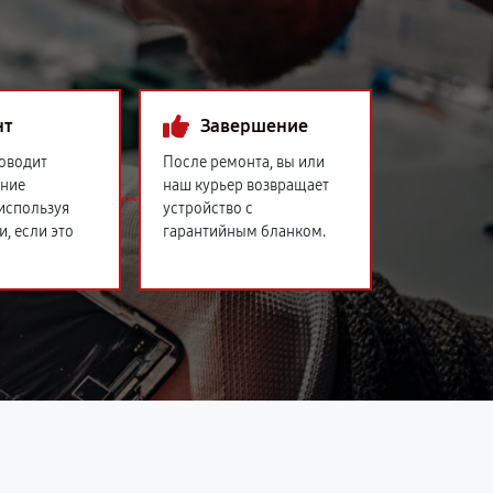
нт
Завершение
оводит
После ремонта, вы или
ение
наш курьер возвращает
 используя
устройство с
и, если это
гарантийным бланком.