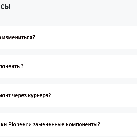
осы
а измениться?
мпоненты?
монт через курьера?
ики Pioneer и замененные компоненты?