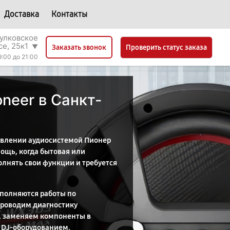
Доставка
Контакты
улковское
се, 25к1
▼
Проверить статус заказа
Заказать звонок
9:00 до 21:00
neer в Санкт-
авлении аудиосистемой Пионер
щь, когда бытовая или
лнять свои функции и требуется
ыполняются работы по
проводим диагностику
, заменяем компоненты в
 DJ-оборудованием,