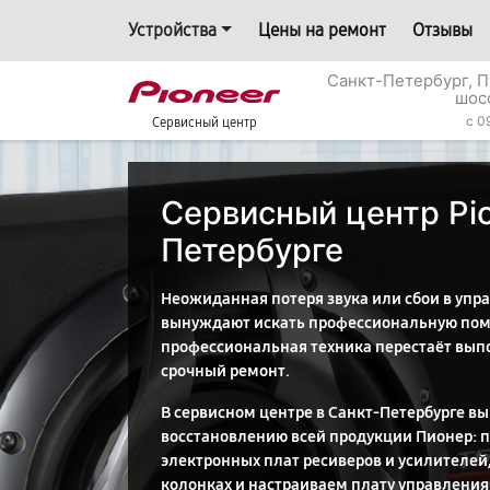
Устройства
Цены на ремонт
Отзывы
Санкт-Петербург, П
шос
c 0
Сервисный центр
Сервисный центр Pio
Петербурге
Неожиданная потеря звука или сбои в упр
вынуждают искать профессиональную помо
профессиональная техника перестаёт выпо
срочный ремонт.
В сервисном центре в Санкт-Петербурге в
восстановлению всей продукции Пионер: 
электронных плат ресиверов и усилителей
колонках и настраиваем плату управления