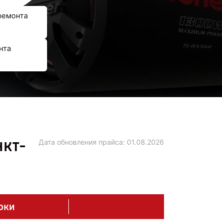
ремонта
нта
нкт-
Дата обновления прайса:
01.08.2026
оки