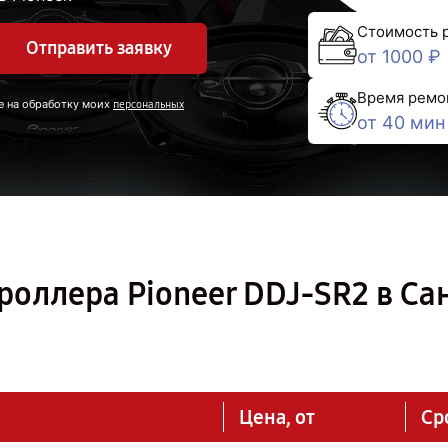
Стоимость 
Отправить заявку
от 1000 ₽
Время ремо
е на обработку моих
персональных
от 40 мин
роллера Pioneer DDJ-SR2 в Са
Цена, от
Ср