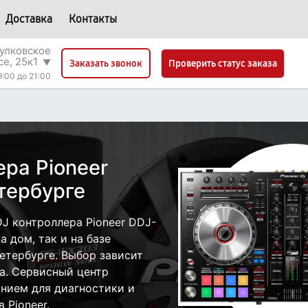
Доставка
Контакты
улковское
се, 25к1
▼
Проверить статус заказа
Заказать звонок
9:00 до 21:00
2
ра Pioneer
тербурге
J контроллера Pioneer DDJ-
 дом, так и на базе
Петербурге. Выбор зависит
а. Сервисный центр
нием для диагностики и
 Pioneer.