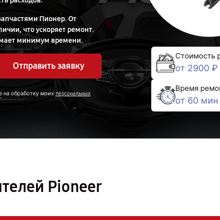
ть расходов.
запчастями Пионер. От
ичии, что ускоряет ремонт.
имает минимум времени.
Стоимость 
Отправить заявку
от 2900 ₽
Время ремо
е на обработку моих
персональных
от 60 мин
телей Pioneer