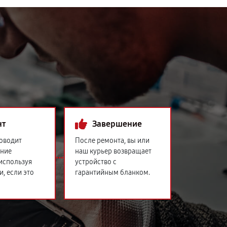
нт
Завершение
оводит
После ремонта, вы или
ение
наш курьер возвращает
 используя
устройство с
и, если это
гарантийным бланком.