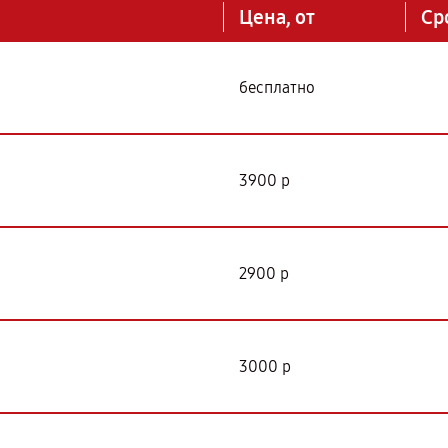
Цена, от
Ср
бесплатно
3900 р
2900 р
3000 р