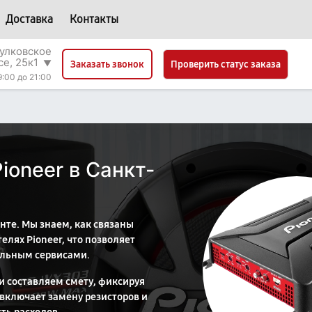
Доставка
Контакты
улковское
се, 25к1
▼
Проверить статус заказа
Заказать звонок
9:00 до 21:00
ioneer в Санкт-
те. Мы знаем, как связаны
елях Pioneer, что позволяет
альным сервисами.
и составляем смету, фиксируя
 включает замену резисторов и