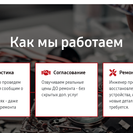
Как мы работаем
остика
Согласование
Ремо
о проведем
Озвучиваем реальные
Инженер пр
и сообщим о
цены ДО ремонта - без
восстановл
скрытых доп. услуг
устройства,
ях - даже
новые детал
 ремонта
требуется.