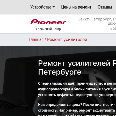
Устройства
Цены на ремонт
Отзывы
Санкт-Петербург, П
шос
c 0
Сервисный центр
/
Ремонт усилителей
Главная
Ремонт усилителей P
Петербурге
Специализация даёт преимущество в ремон
аудиопроцессоры и блоки питания в усилит
устранять дефекты, недоступные универс
Как определяется цена? После диагностик
стоимость. Например, ремонт аудиотракта